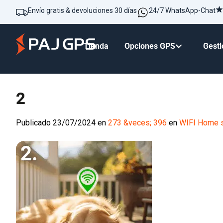
Envío gratis & devoluciones 30 días
24/7 WhatsApp-Chat
Tienda
Opciones GPS
Gesti
2
Publicado
23/07/2024
en
273 &veces; 396
en
WIFI Home s