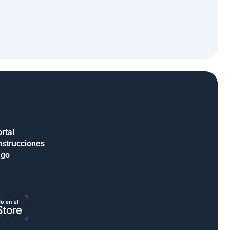
rtal
nstrucciones
ago