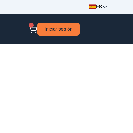
ES
0
Iniciar sesión