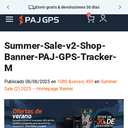
Envío gratis & devoluciones 30 días
0
Summer-Sale-v2-Shop-
Banner-PAJ-GPS-Tracker-
M
Publicado
06/06/2025
en
1080 &veces; 400
en
Summer Sale (2)
2025 – Homepage Banner