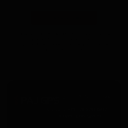
Suscribirse a la newsletter
*Válido solo para rastreadores GPS. Limitado a un uso por
persona y hasta 4 dispositivos. No acumulable con otros
cupones. Accesorios excluidos. Oferta válida hasta el
31/12/2026 a las 23:59.
Servicio gratuito 24/7 - 365 días
al año
Whatsapp
: +49 176 5781 0417
Email
: support@paj-gps.es
Contacto durante el horario de