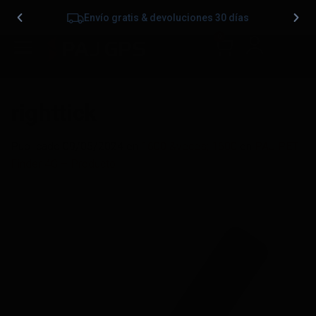
Envío gratis & devoluciones 30 días
0
righttick
Publicado
09/05/2024
en
1600 &veces; 1600
en
PAJ PET
Finder 4G – Producto