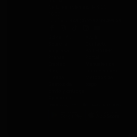
oficina
De lunes a viernes, de 9:00 a
16:00
Teléfono
: +49 (0) 2292 39 499 59
Sobre PAJ
Ayuda
Sobre la
Contacto
empresa
PAJ FINDER
Prensa
Portal
Empleo
Manuales de
Blog
instrucciones
Tienda
Métodos de
Gastos de
pago
envío y entrega
Opiniones