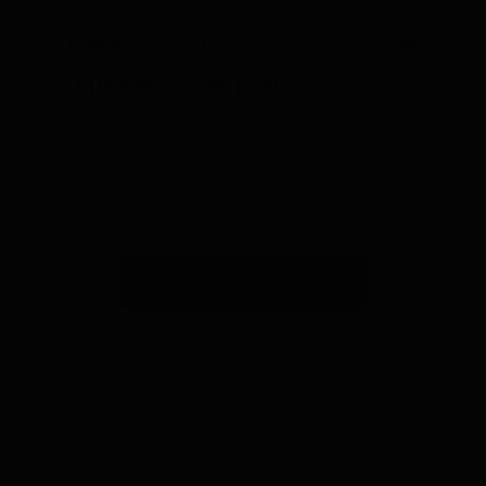
¡Obtén
un 10% de descuento
en
tu primera compra!
Suscríbete a nuestra newsletter y recibe un
descuento* en tu próxima compra.
Suscribirse a la newsletter
*Válido solo para rastreadores GPS. Limitado a un uso por
persona y hasta 4 dispositivos. No acumulable con otros
cupones. Accesorios excluidos. Oferta válida hasta el
31/12/2026 a las 23:59.