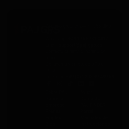
Servicio gratuito 24/7 - 365 días
al año
Whatsapp
: +49 176 5781 0417
Email
: support@paj-gps.es
Contacto durante el horario de
oficina
De lunes a viernes, de 9:00 a
16:00
Teléfono
: +49 (0) 2292 39 499 59
Sobre PAJ
Ayuda
Sobre la
Contacto
empresa
PAJ FINDER
Prensa
Portal
Empleo
Manuales de
Blog
instrucciones