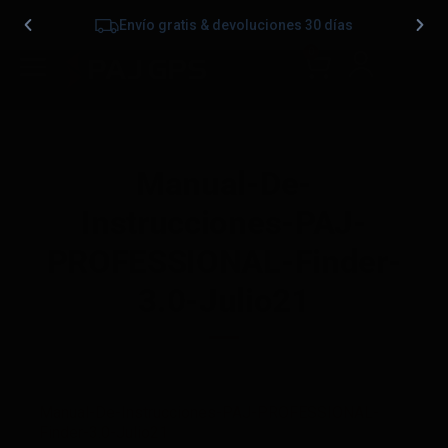
Envío gratis & devoluciones 30 días
0
Manual-De-
Instrucciones-PAJ-
PROFESSIONAL-Finder-
3.0-Julio21
Manual-De-Instrucciones-PAJ-PROFESSIONAL-
Finder-3.0-Julio21