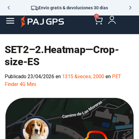
Envío gratis & devoluciones 30 días
0
SET2–2.Heatmap—Crop-
size-ES
Publicado
23/04/2026
en
1315 &veces; 2000
en
PET Finder 4G
Mini