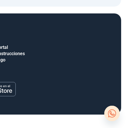
rtal
nstrucciones
ago
Open