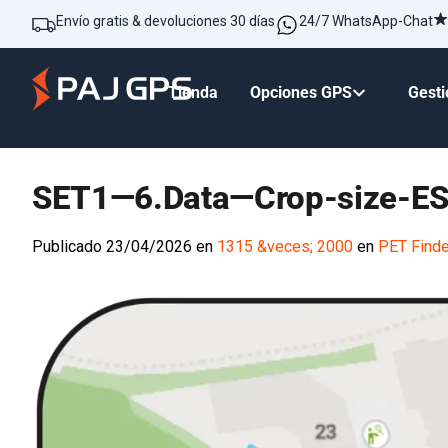
Envío gratis & devoluciones 30 días
24/7 WhatsApp-Chat
Tienda
Opciones GPS
Gesti
SET1—6.Data—Crop-size-E
Publicado
23/04/2026
en
1315 &veces; 2000
en
PET Finde