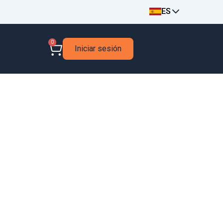
ES
0
Iniciar sesión