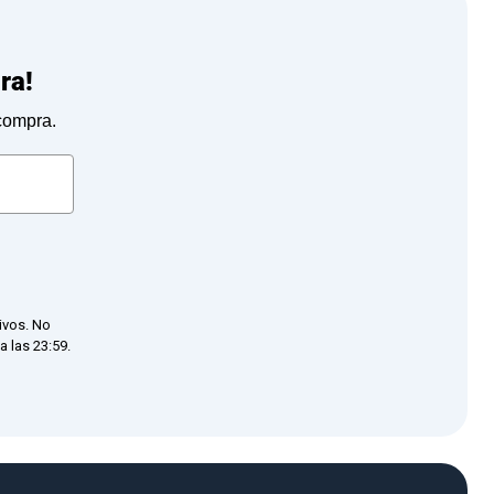
ra!
 compra.
ivos. No
 las 23:59.