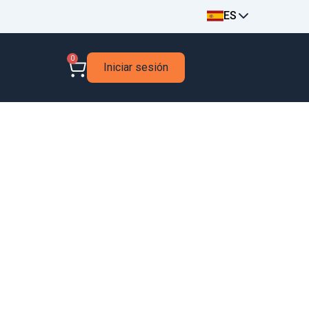
ES
0
Iniciar sesión