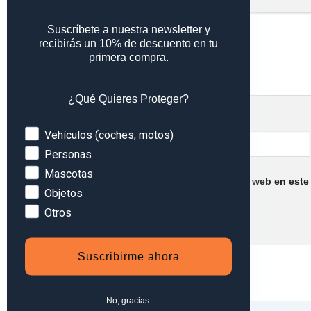
Comentario
*
Suscríbete a nuestra newsletter y
recibirás un 10% de descuento en tu
primera compra.
¿Qué Quieres Proteger?
Nombre
*
Devices
Vehículos (coches, motos)
Personas
Mascotas
Guarda mi nombre, correo electrónico y web en este
Objetos
Otros
Suscribirme ahora
No, gracias.