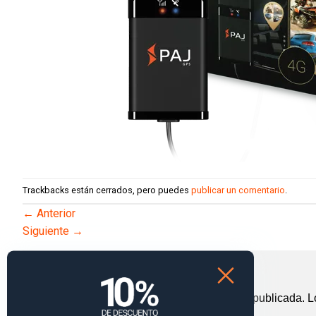
Trackbacks están cerrados, pero puedes
publicar un comentario
.
←
Anterior
Siguiente
→
Deja una respuesta
Tu dirección de correo electrónico no será publicada.
L