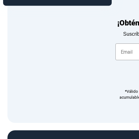
¡Obté
Suscríb
*Válido
acumulable