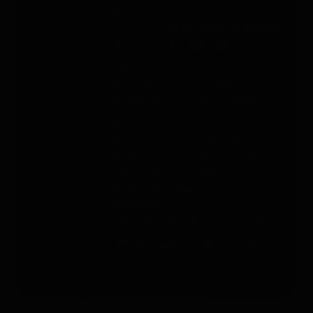
16:00
Teléfono
: +49 (0) 2292 39 499 59
Sobre PAJ
Ayuda
Sobre la
Contacto
empresa
PAJ FINDER
Prensa
Portal
Empleo
Manuales de
Blog
instrucciones
Tienda
Métodos de
Gastos de
pago
envío y entrega
Opiniones
Condiciones Generales de Contratación