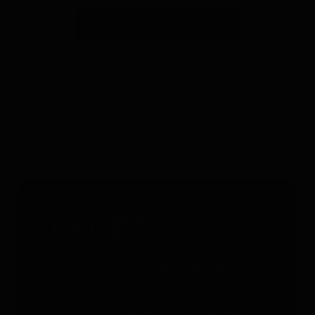
Suscribirse a la newsletter
*Válido solo para rastreadores GPS. Limitado a un uso por
persona y hasta 4 dispositivos. No acumulable con otros
cupones. Accesorios excluidos. Oferta válida hasta el
31/12/2026 a las 23:59.
Servicio gratuito 24/7 - 365 días
al año
Whatsapp
: +49 176 5781 0417
Email
: support@paj-gps.es
Contacto durante el horario de
oficina
De lunes a viernes, de 9:00 a