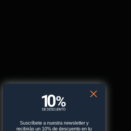
Comentario
*
Nombre
*
Correo electrónico
*
Web
Suscríbete a nuestra newsletter y
recibirás un 10% de descuento en tu
Guarda mi nombre, correo electrónico y web en