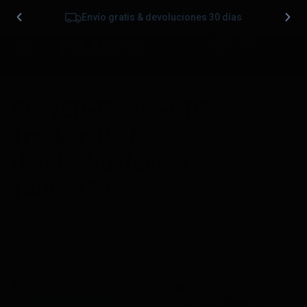
Envío gratis & devoluciones 30 días
0
POWER-Finder-GPS-
Tracker-PAJ-
Handschuhfach-1-
1400×750
Publicado
19/12/2023
en
1400 &veces; 750
en
Recomendación Localizador GPS para Vehículos conexion
Fija