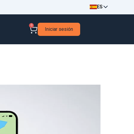
ES
0
Iniciar sesión