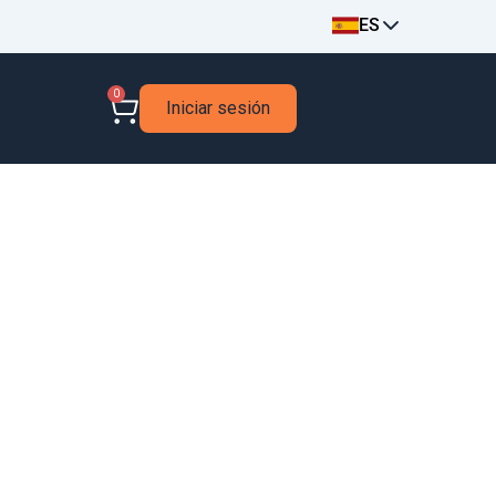
ES
0
Iniciar sesión