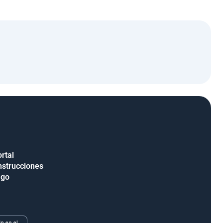
rtal
nstrucciones
ago