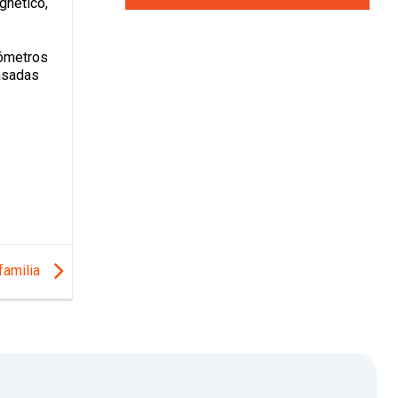
gnético,
lómetros
basadas
 familia