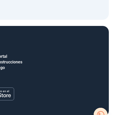
rtal
nstrucciones
ago