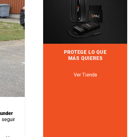
PROTEGE LO QUE
MÁS QUIERES
Ver Tienda
ounder
 seguir