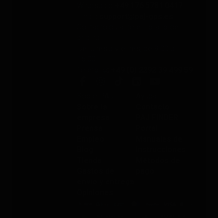
Whatsapp
: +49 176 5781 0417
Email
: support@paj-gps.es
Contacto durante el horario de
oficina
De lunes a viernes, de 9:00 a
16:00
Teléfono
: +49 (0) 2292 39 499 59
Sobre PAJ
Ayuda
Sobre la
Contacto
empresa
PAJ FINDER
Prensa
Portal
Empleo
Manuales de
Blog
instrucciones
Tienda
Métodos de
Gastos de
pago
envío y entrega
Opiniones