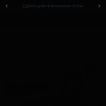
Envío gratis & devoluciones 30 días
0
PAJ Stories car Harald
Publicado
03/11/2025
en
2048 &veces; 1536
en
Rescate
rápido gracias al GPS PAJ