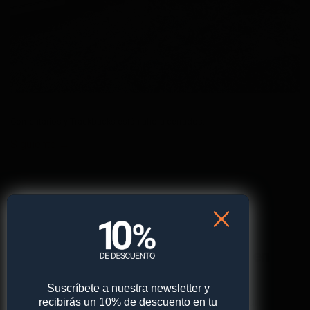
Comentarios y Trackbacks están ahora cerrados.
Siguiente
→
¡Obtén
un 10% de descuento
en
tu primera compra!
Suscríbete a nuestra newsletter y
recibirás un 10% de descuento en tu
Suscríbete a nuestra newsletter y recibe un