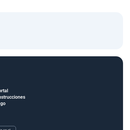
rtal
nstrucciones
ago