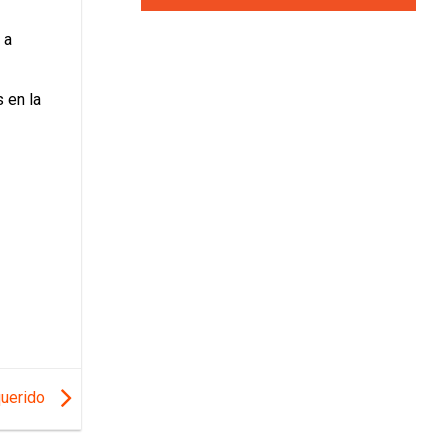
 a
 en la
querido