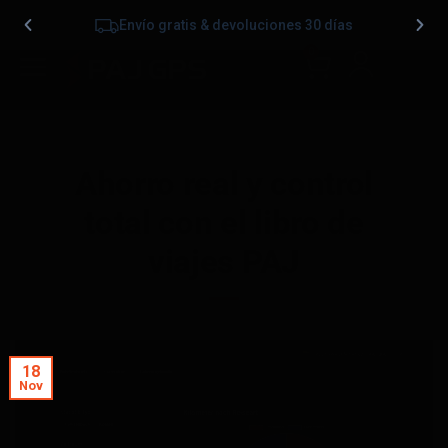
Envío gratis & devoluciones 30 días
0
Ahorro real y control
total con el libro de
viajes PAJ
18
Nov