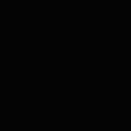
neto resultante es significativo. El coste del dongle y
de la suscripción anual quedó completamente
amortizado ya en el primer mes. Ahora, durante los
11 meses restantes, ahorro dinero real con un
esfuerzo mínimo.
A partir de ahora, solo utilizaré el libro de viajes de
PAJ.
Recientemente estuve de vacaciones y utilicé un
servicio de aparcamiento en el aeropuerto en el que
recogen el coche, lo estacionan y lo devuelven a la
llegada. A través de la aplicación de PAJ, pude ver
claramente en todo momento dónde se encontraba
mi vehículo, lo que alivió mucho mis dudas iniciales
sobre este tipo de servicios.
Así que, además de ahorrar dinero, también gané
tranquilidad, sabiendo siempre exactamente dónde
está mi coche.
Producto excelente, aplicación excelente.