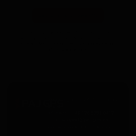
Suscribirse a la newsletter
*Válido solo para rastreadores GPS. Limitado a un uso por
persona y hasta 4 dispositivos. No acumulable con otros
cupones. Accesorios excluidos. Oferta válida hasta el
31/12/2026 a las 23:59.
Servicio gratuito 24/7 - 365 días
al año
Whatsapp
: +49 176 5781 0417
Email
: support@paj-gps.es
Contacto durante el horario de
oficina