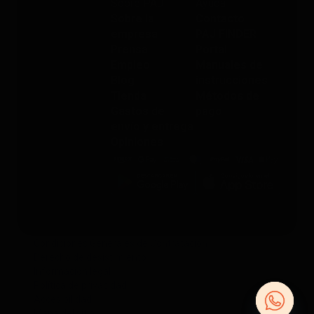
Sobre PAJ
Ayuda
Sobre la
Contacto
empresa
PAJ FINDER
Prensa
Portal
Empleo
Manuales de
Blog
instrucciones
Tienda
Métodos de
Gastos de
pago
envío y entrega
Opiniones
Condiciones Generales de Contratación
Derecho de desistimiento
Información legal
Política de privacidad
Accesibilidad
Mapa del sitio