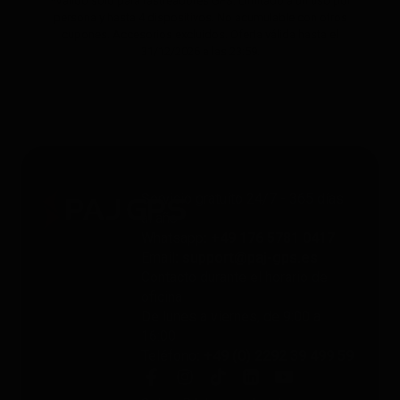
*Válido solo para rastreadores GPS. Limitado a un uso por
persona y hasta 4 dispositivos. No acumulable con otros
cupones. Accesorios excluidos. Oferta válida hasta el
31/12/2026 a las 23:59.
Servicio gratuito 24/7 - 365 días
al año
Whatsapp
: +49 176 5781 0417
Email
: support@paj-gps.es
Contacto durante el horario de
oficina
De lunes a viernes, de 9:00 a
16:00
Teléfono
: +49 (0) 2292 39 499 59