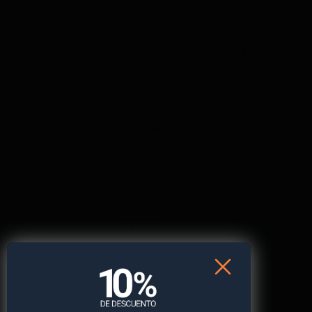
todo. Y si ocurre algo, mi reloj vibra al instante.
Saber esto me permite relajarme, incluso cuando
nuestro querido proyecto tiene que quedarse
aparcado fuera durante la noche.
*Traducido del alemán
Caravana recuperada a
Un localizador que nos salvó
tiempo gracias al GPS PAJ
el día en San Sebastián
Categorías