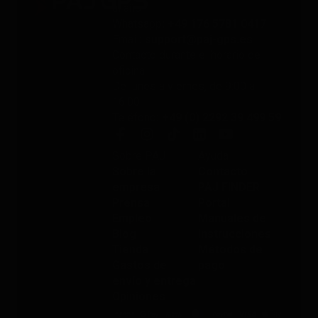
al año
Whatsapp
: +49 176 5781 0417
Email
: support@paj-gps.es
Contacto durante el horario de
oficina
De lunes a viernes, de 9:00 a
16:00
Teléfono
: +49 (0) 2292 39 499 59
Sobre PAJ
Ayuda
Sobre la
Contacto
empresa
PAJ FINDER
Prensa
Portal
Empleo
Manuales de
Blog
instrucciones
Tienda
Métodos de
Gastos de
pago
envío y entrega
Opiniones