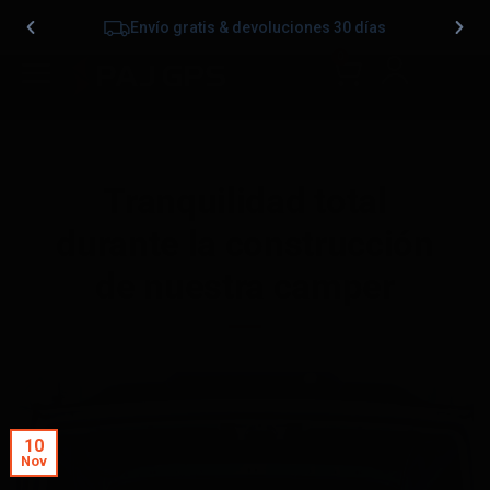
Envío gratis & devoluciones 30 días
0
Tranquilidad total
durante la construcción
de nuestra camper
10
Nov