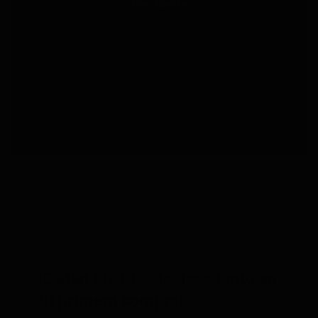
Ver Tienda
¡Obtén
un 10% de descuento
en
tu primera compra!