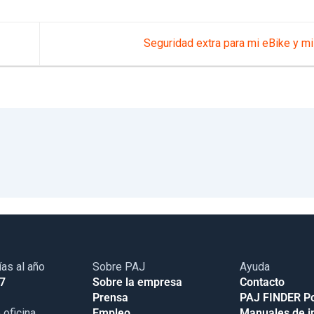
Seguridad extra para mi eBike y m
ías al año
Sobre PAJ
Ayuda
17
Sobre la empresa
Contacto
Prensa
PAJ FINDER Po
 oficina
Empleo
Manuales de i