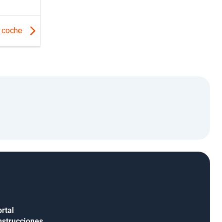
i coche
rtal
nstrucciones