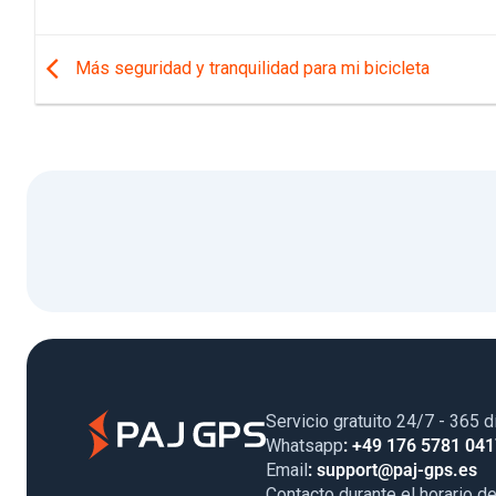
Más seguridad y tranquilidad para mi bicicleta
Servicio gratuito 24/7 - 365 d
Whatsapp
: +49 176 5781 04
Email
: support@paj-gps.es
Contacto durante el horario de