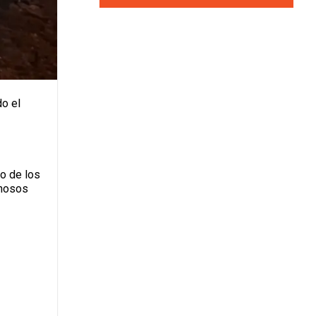
do el
no de los
chosos