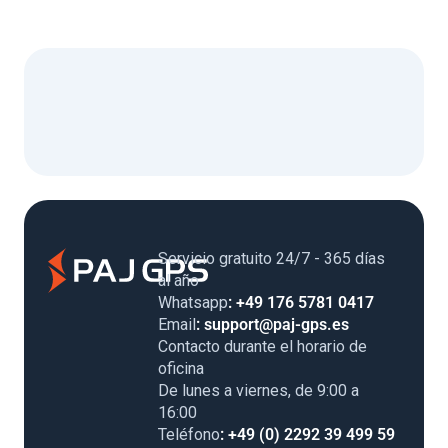
Servicio gratuito 24/7 - 365 días al
año
Whatsapp
: +49 176 5781 0417
Email
: support@paj-gps.es
Contacto durante el horario de
oficina
De lunes a viernes, de 9:00 a
16:00
Teléfono
: +49 (0) 2292 39 499 59