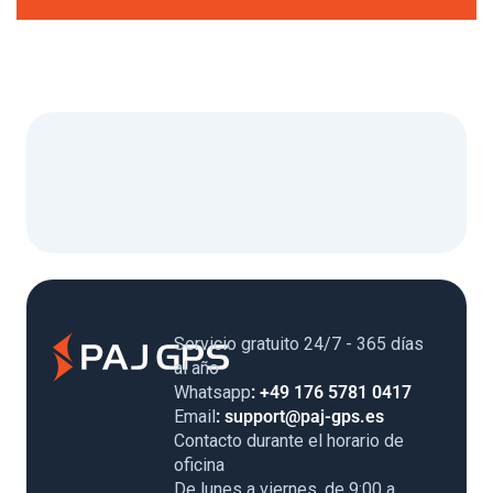
Servicio gratuito 24/7 - 365 días al
año
Whatsapp
: +49 176 5781 0417
Email
: support@paj-gps.es
Contacto durante el horario de
oficina
De lunes a viernes, de 9:00 a