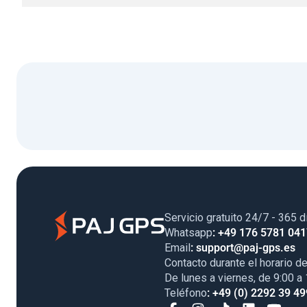
Servicio gratuito 24/7 - 365 d
Whatsapp
: +49 176 5781 04
Email
: support@paj-gps.es
Contacto durante el horario de
De lunes a viernes, de 9:00 a
Teléfono
: +49 (0) 2292 39 49