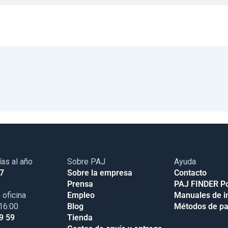
ías al año
Sobre PAJ
Ayuda
17
Sobre la empresa
Contacto
Prensa
PAJ FINDER Po
 oficina
Empleo
Manuales de i
 16:00
Blog
Métodos de p
9 59
Tienda