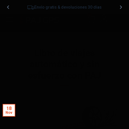
Envío gratis & devoluciones 30 días
0
Libro de viajes
automático y sin
esfuerzo con PAJ
18
Nov