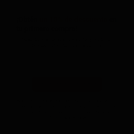
¡Obtén
un 10% de descuento
en
tu primera compra!
Suscríbete a nuestra newsletter y recibe un
descuento* en tu próxima compra.
Suscribirse a la newsletter
*Válido solo para rastreadores GPS. Limitado a un uso por
persona y hasta 4 dispositivos. No acumulable con otros
cupones. Accesorios excluidos. Oferta válida hasta el
31/12/2026 a las 23:59.