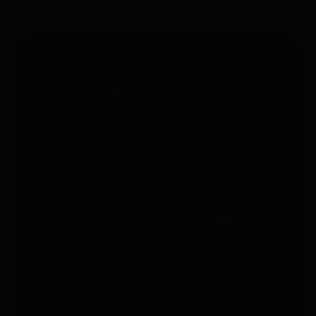
Servicio gratuito 24/7 - 365 días
al año
Whatsapp
: +49 176 5781 0417
Email
: support@paj-gps.es
Contacto durante el horario de
oficina
De lunes a viernes, de 9:00 a
16:00
Teléfono
: +49 (0) 2292 39 499 59
Sobre PAJ
Ayuda
Sobre la
Contacto
empresa
PAJ FINDER
Prensa
Portal
Empleo
Manuales de