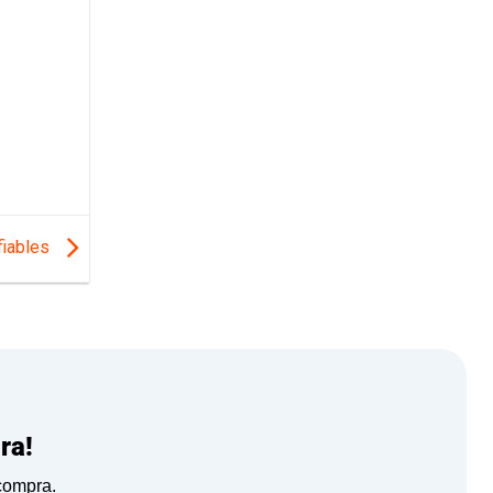
fiables
ra!
 compra.