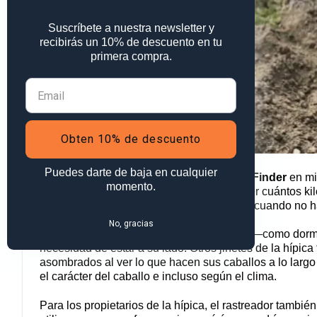
Suscríbete a nuestra newsletter y
recibirás un 10% de descuento en tu
primera compra.
Obten 10% de descuento
Puedes darte de baja en cualquier
Coloco regularmente el
PAJ ALLROUND Finder
en mi
momento.
seguir sus movimientos en tiempo real y ver cuántos ki
qué lugares pasa exactamente las noches cuando no ha
No, gracias
Los distintos patrones de comportamiento —como dormi
necesidad de estar a su lado. Otros jinetes de la hípic
asombrados al ver lo que hacen sus caballos a lo largo 
el carácter del caballo e incluso según el clima.
Para los propietarios de la hípica, el rastreador tamb