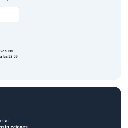
ivos. No
 las 23:59.
rtal
nstrucciones