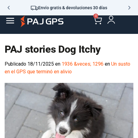
Envío gratis & devoluciones 30 días
0
PAJ stories Dog Itchy
Publicado
18/11/2025
en
1936 &veces; 1296
en
Un susto
en el GPS que terminó en alivio