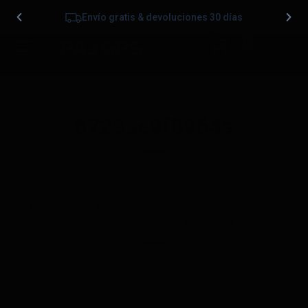
Envío gratis & devoluciones 30 días
0
6723ac9f8964a
https://www.paj-gps.es/wp-
content/uploads/2025/11/6723ac9f8964a.mov