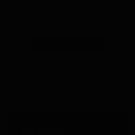
descuento* en tu próxima compra.
Suscribirse a la newsletter
*Válido solo para rastreadores GPS. Limitado a un uso por
persona y hasta 4 dispositivos. No acumulable con otros
cupones. Accesorios excluidos. Oferta válida hasta el
31/12/2026 a las 23:59.
Servicio gratuito 24/7 - 365 días