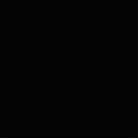
al año
Whatsapp
: +49 176 5781 0417
Email
: support@paj-gps.es
Contacto durante el horario de
oficina
De lunes a viernes, de 9:00 a
16:00
Teléfono
: +49 (0) 2292 39 499 59
Sobre PAJ
Ayuda
Sobre la
Contacto
empresa
PAJ FINDER
Prensa
Portal
Empleo
Manuales de
Blog
instrucciones
Tienda
Métodos de
Gastos de
pago
envío y entrega
Opiniones