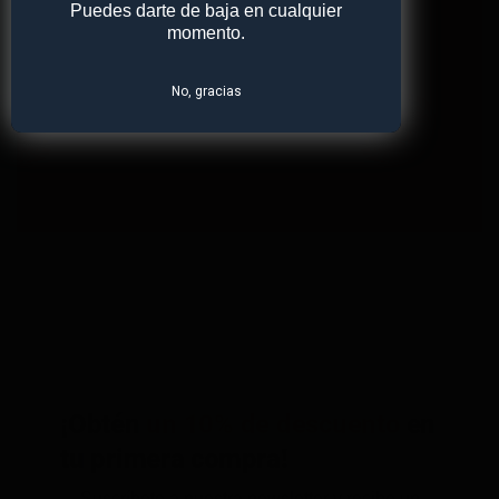
Puedes darte de baja en cualquier
momento.
No, gracias
¡Obtén
un 10% de descuento
en
tu primera compra!
Suscríbete a nuestra newsletter y recibe un