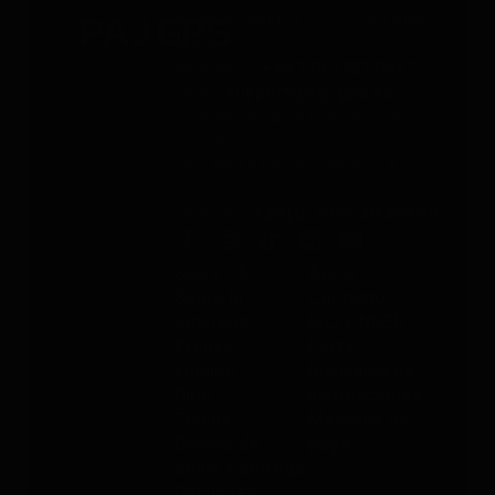
Servicio gratuito 24/7 - 365 días
al año
Whatsapp
: +49 176 5781 0417
Email
: support@paj-gps.es
Contacto durante el horario de
oficina
De lunes a viernes, de 9:00 a
16:00
Teléfono
: +49 (0) 2292 39 499 59
Sobre PAJ
Ayuda
Sobre la
Contacto
empresa
PAJ FINDER
Prensa
Portal
Empleo
Manuales de
Blog
instrucciones
Tienda
Métodos de
Gastos de
pago
envío y entrega
Opiniones