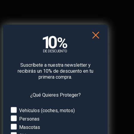
Web
Guarda mi nombre, correo electrónico y web en
este navegador para la próxima vez que comente.
Suscríbete a nuestra newsletter y
recibirás un 10% de descuento en tu
primera compra.
¿Qué Quieres Proteger?
Devices
Vehículos (coches, motos)
Personas
¡Obtén
un 10% de descuento
en
Mascotas