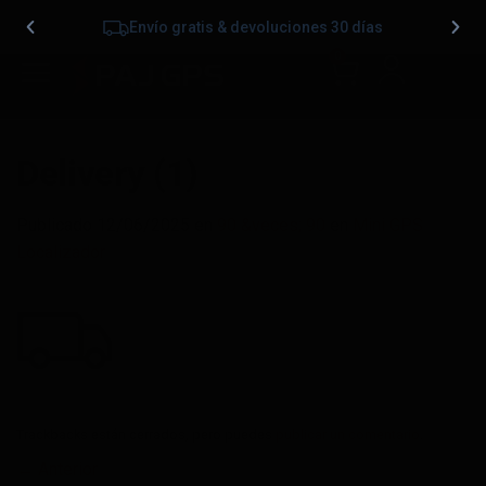
Envío gratis & devoluciones 30 días
0
Delivery (1)
Publicado
12/06/2025
en
90 &veces; 90
en
Mini GPS
Localizador
Trackbacks están cerrados, pero puedes
publicar un comentario
.
←
Anterior