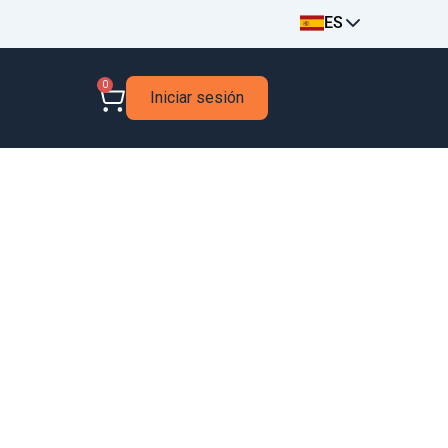
ES
0
Iniciar sesión