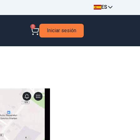
ES
0
Iniciar sesión