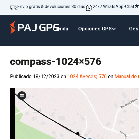
Envío gratis & devoluciones 30 días
24/7 WhatsApp-Chat
Tienda
Opciones GPS
Gest
compass-1024×576
Publicado
18/12/2023
en
1024 &veces; 576
en
Manual de u