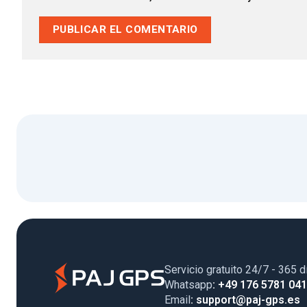
Servicio gratuito 24/7 - 365 d
Whatsapp
: +49 176 5781 04
Email
: support@paj-gps.es