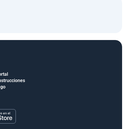
rtal
nstrucciones
ago