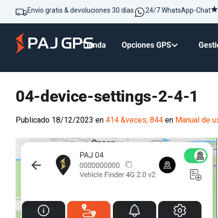
Envío gratis & devoluciones 30 días
24/7 WhatsApp-Chat
Tienda
Opciones GPS
Gesti
04-device-settings-2-4-1
Publicado
18/12/2023
en
414 &veces; 844
en
Manual de us