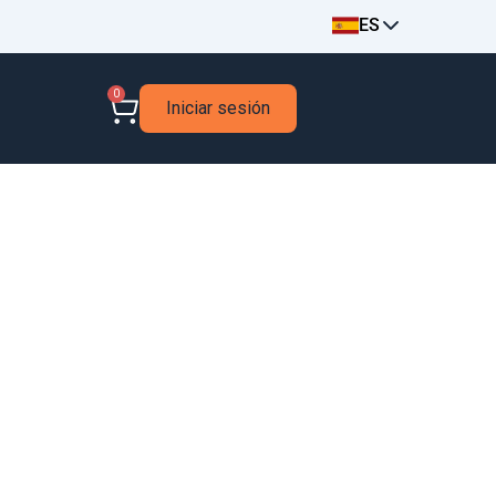
ES
0
Iniciar sesión