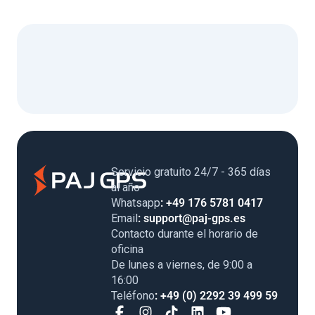
Servicio gratuito 24/7 - 365 días
al año
Whatsapp
: +49 176 5781 0417
Email
: support@paj-gps.es
Contacto durante el horario de
oficina
De lunes a viernes, de 9:00 a
16:00
Teléfono
: +49 (0) 2292 39 499 59