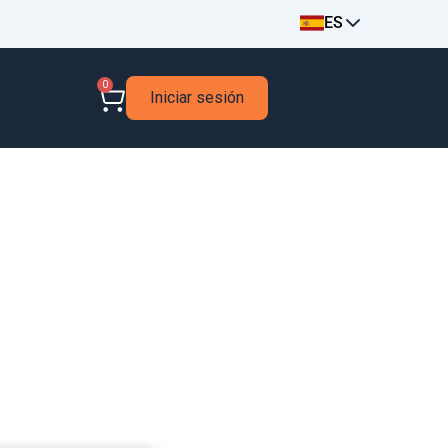
ES
0
Iniciar sesión