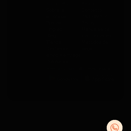
Sobre PAJ
Ayuda
Sobre la
Contacto
empresa
PAJ FINDER
Prensa
Portal
Empleo
Manuales de
Blog
instrucciones
Tienda
Métodos de
Gastos de
pago
envío y entrega
Opiniones
Condiciones Generales de Contratación
Derecho de desistimiento
Información legal
Política de privacidad
Accesibilidad