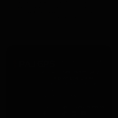
*Válido solo para rastreadores GPS. Limitado a un uso por
persona y hasta 4 dispositivos. No acumulable con otros
cupones. Accesorios excluidos. Oferta válida hasta el
31/12/2026 a las 23:59.
Servicio gratuito 24/7 - 365 días
al año
Whatsapp
: +49 176 5781 0417
Email
: support@paj-gps.es
Contacto durante el horario de
oficina
De lunes a viernes, de 9:00 a
16:00
Teléfono
: +49 (0) 2292 39 499 59