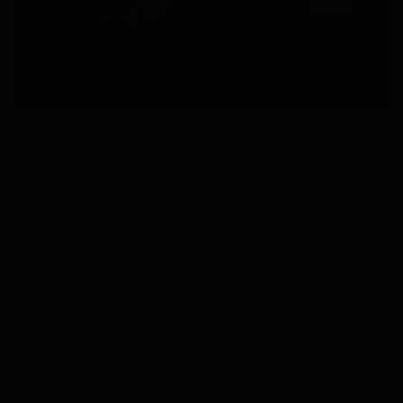
Trackbacks están cerrados, pero puedes
publicar un comentario
.
←
Anterior
Siguiente
→
Deja una respuesta
Tu dirección de correo electrónico no será publicada.
Los campos obligatorios están marcados con
*
Comentario
*