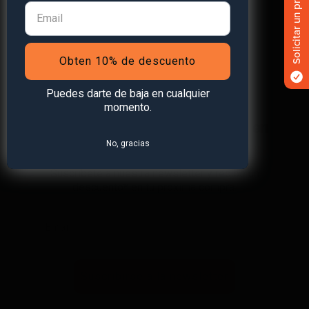
Obten 10% de descuento
Puedes darte de baja en cualquier
momento.
¡Obtén
un 10% de descuento
en
No, gracias
tu primera compra!
Suscríbete a nuestra newsletter y recibe un
descuento* en tu próxima compra.
Suscribirse a la newsletter