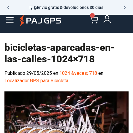
Envío gratis & devoluciones 30 días
0
bicicletas-aparcadas-en-
las-calles-1024×718
Publicado
29/05/2025
en
1024 &veces; 718
en
Localizador GPS para Bicicleta