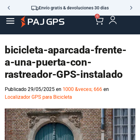
Envío gratis & devoluciones 30 días
0
bicicleta-aparcada-frente-
a-una-puerta-con-
rastreador-GPS-instalado
Publicado
29/05/2025
en
1000 &veces; 666
en
Localizador GPS para Bicicleta