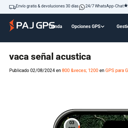
Envío gratis & devoluciones 30 días
24/7 WhatsApp-Chat
Tienda
Opciones GPS
Gesti
vaca señal acustica
Publicado
02/08/2024
en
800 &veces; 1200
en
GPS para 