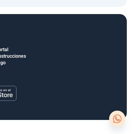
rtal
nstrucciones
ago
Open