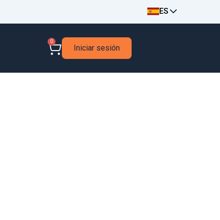
ES
0
Iniciar sesión