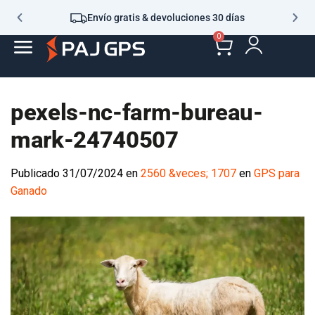
Envío gratis & devoluciones 30 días
0
pexels-nc-farm-bureau-
mark-24740507
Publicado
31/07/2024
en
2560 &veces; 1707
en
GPS para
Ganado