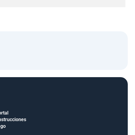
rtal
nstrucciones
ago