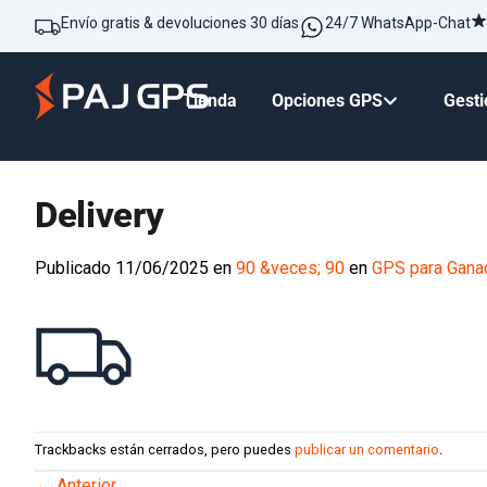
Envío gratis & devoluciones 30 días
24/7 WhatsApp-Chat
Tienda
Opciones GPS
Gesti
Delivery
Publicado
11/06/2025
en
90 &veces; 90
en
GPS para Gana
Trackbacks están cerrados, pero puedes
publicar un comentario
.
←
Anterior