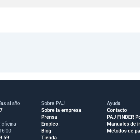
ías al año
Sobre PAJ
Ayuda
17
Sobre la empresa
Contacto
Prensa
PAJ FINDER Po
 oficina
Empleo
Manuales de i
 16:00
Blog
Métodos de p
9 59
Tienda