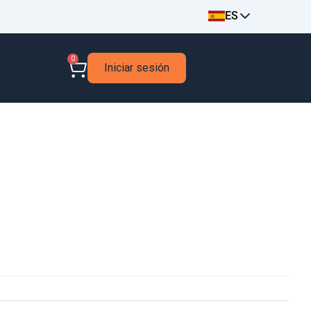
ES
0
Iniciar sesión