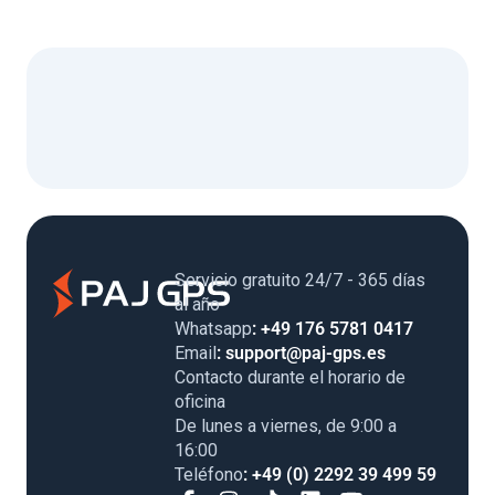
Servicio gratuito 24/7 - 365 días
al año
Whatsapp
: +49 176 5781 0417
Email
: support@paj-gps.es
Contacto durante el horario de
oficina
De lunes a viernes, de 9:00 a
16:00
Teléfono
: +49 (0) 2292 39 499 59