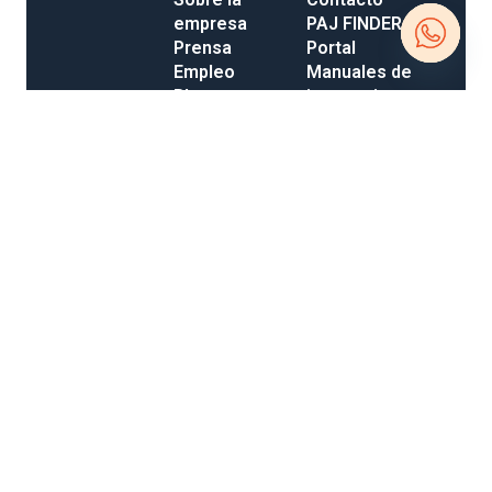
empresa
PAJ FINDER
Prensa
Portal
Empleo
Manuales de
Open
Blog
instrucciones
Tienda
Métodos de
chaty
Gastos de
pago
envío y entrega
Opiniones
Condiciones Generales de Contratación
Derecho de desistimiento
Información legal
Política de privacidad
Accesibilidad
Mapa del sitio