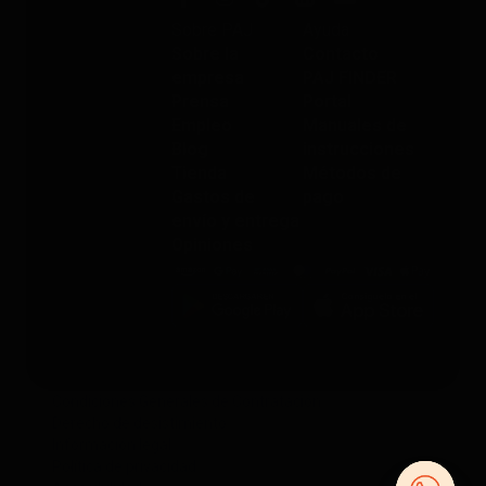
Sobre PAJ
Ayuda
Sobre la
Contacto
empresa
PAJ FINDER
Prensa
Portal
Empleo
Manuales de
Blog
instrucciones
Tienda
Métodos de
Gastos de
pago
envío y entrega
Opiniones
Condiciones Generales de Contratación
Derecho de desistimiento
Información legal
Política de privacidad