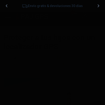
Envío gratis & devoluciones 30 días
0
Proteger a tus hijos con un
localizador GPS
Publicado
12/05/2023
en
2560 &veces; 1707
en
Día
Mundial del Niño: Protege a tus Hijos con un Localizador
GPS