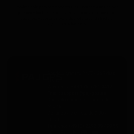
*Válido solo para rastreadores GPS. Limitado a un uso por
persona y hasta 4 dispositivos. No acumulable con otros
cupones. Accesorios excluidos. Oferta válida hasta el
31/12/2026 a las 23:59.
Servicio gratuito 24/7 - 365 días
al año
Whatsapp
: +49 176 5781 0417
Email
: support@paj-gps.es
Contacto durante el horario de
oficina
De lunes a viernes, de 9:00 a
16:00
Teléfono
: +49 (0) 2292 39 499 59