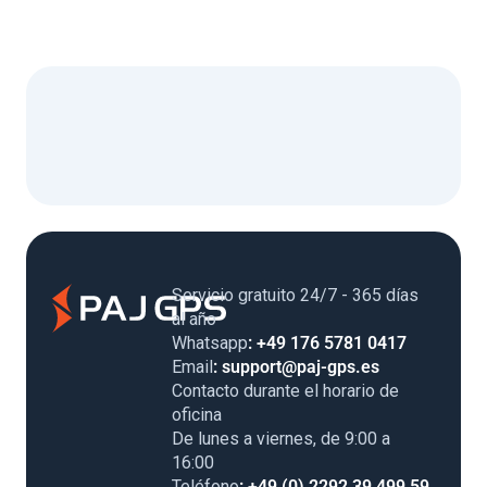
Servicio gratuito 24/7 - 365 días
al año
Whatsapp
: +49 176 5781 0417
Email
: support@paj-gps.es
Contacto durante el horario de
oficina
De lunes a viernes, de 9:00 a
16:00
Teléfono
: +49 (0) 2292 39 499 59