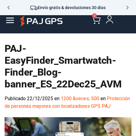
Envío gratis & devoluciones 30 días
0
PAJ-
EasyFinder_Smartwatch-
Finder_Blog-
banner_ES_22Dec25_AVM
Publicado
22/12/2025
en
1200 &veces; 500
en
Protección
de personas mayores con localizadores GPS PAJ