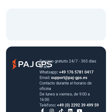
Servicio gratuito 24/7 - 365 días
al año
Whatsapp
: +49 176 5781 0417
Email
: support@paj-gps.es
Contacto durante el horario de
oficina
De lunes a viernes, de 9:00 a
16:00
Teléfono
: +49 (0) 2292 39 499 59