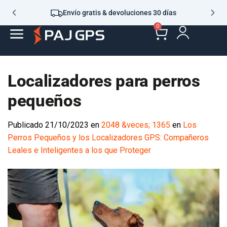
Envío gratis & devoluciones 30 días
0
Localizadores para perros
pequeños
Publicado
21/10/2023
en
2048 &veces; 1365
en
Los
Perros Pequeños y los Localizadores GPS: Compañeros
Leales e Inteligentes a los que Proteger