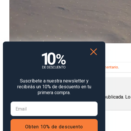
Localizador para no perderse en la montaña
Trackbacks están cerrados, pero puedes
publicar un comentario
.
Suscríbete a nuestra newsletter y
Deja una respuesta
recibirás un 10% de descuento en tu
primera compra.
Tu dirección de correo electrónico no será publicada.
Lo
Comentario
*
Obten 10% de descuento