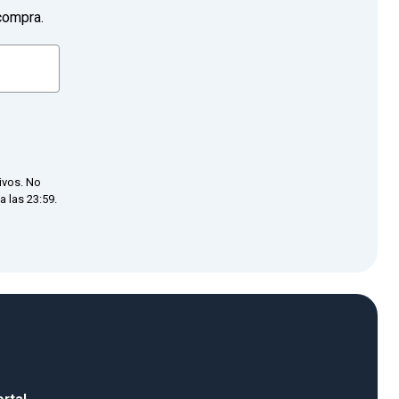
compra.
ivos. No
 las 23:59.