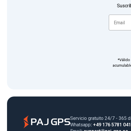
Suscrí
*Válido
acumulable
Servicio gratuito 24/7 - 365 d
Whatsapp
: +49 176 5781 04