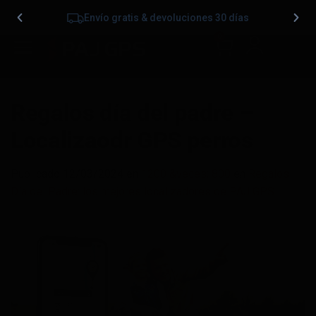
Envío gratis & devoluciones 30 días
0
Regalos día del padre –
Localizaodr GPS perros
Publicado
12/03/2024
en
1200 &veces; 800
en
Regalos
Día del Padre: los mejores localizadores de PAJ GPS