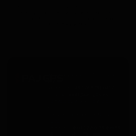
*Válido solo para rastreadores GPS. Limitado a un uso por
persona y hasta 4 dispositivos. No acumulable con otros
cupones. Accesorios excluidos. Oferta válida hasta el
31/12/2026 a las 23:59.
Servicio gratuito 24/7 - 365 días
al año
Whatsapp
: +49 176 5781 0417
Email
: support@paj-gps.es
Contacto durante el horario de
oficina
De lunes a viernes, de 9:00 a
16:00
Teléfono
: +49 (0) 2292 39 499 59