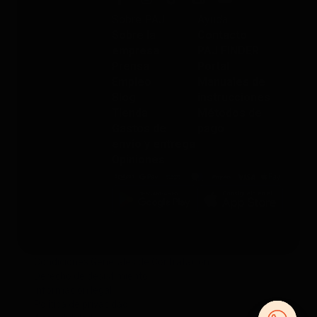
Sobre PAJ
Ayuda
Sobre la
Contacto
empresa
PAJ FINDER
Prensa
Portal
Empleo
Manuales de
Blog
instrucciones
Tienda
Métodos de
Gastos de
pago
envío y entrega
Opiniones
Condiciones Generales de Contratación
Derecho de desistimiento
Información legal
Política de privacidad