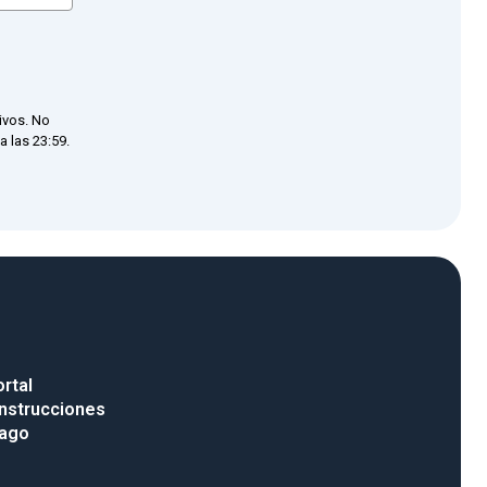
ivos. No
 las 23:59.
rtal
nstrucciones
pago