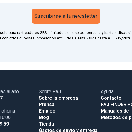
Suscribirse a la newsletter
 solo para rastreadores GPS. Limitado a un uso por persona y hasta 4 disposit
 con otros cupones. Accesorios excluidos. Oferta válida hasta el 31/12/2026 a
ías al año
Sobre PAJ
Ayuda
17
Sobre la empresa
Contacto
Prensa
PAJ FINDER Po
 oficina
Empleo
Manuales de i
 16:00
Blog
Métodos de 
99 59
Tienda
Gastos de envío y entrega