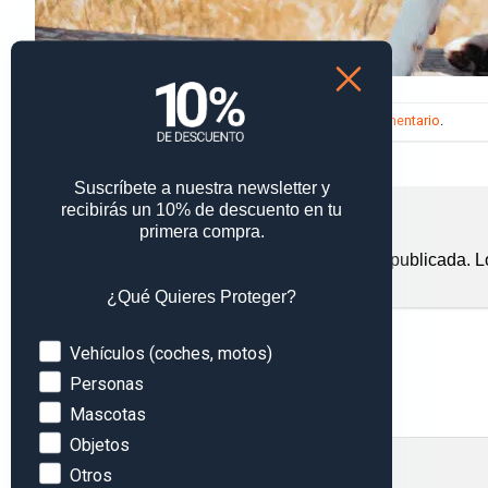
Trackbacks están cerrados, pero puedes
publicar un comentario
.
Siguiente
→
Suscríbete a nuestra newsletter y
recibirás un 10% de descuento en tu
Deja una respuesta
primera compra.
Tu dirección de correo electrónico no será publicada.
L
Comentario
*
¿Qué Quieres Proteger?
Devices
Vehículos (coches, motos)
Personas
Mascotas
Objetos
Otros
Nombre
*