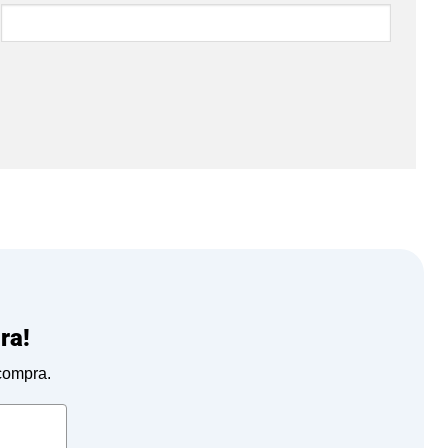
ra!
 compra.