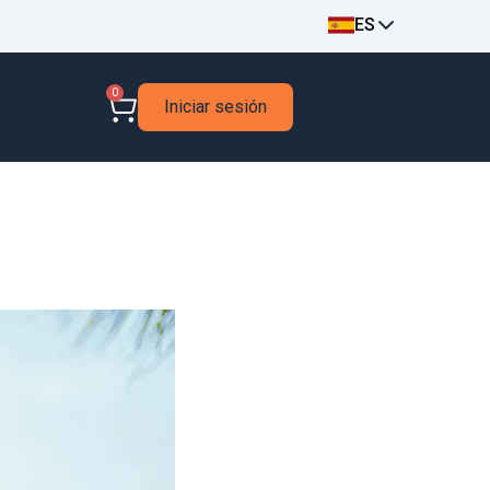
ES
0
Iniciar sesión