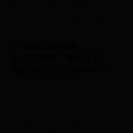
observar en el cerebro de una persona con
Alzheimer son la
pérdida neuronal
(las neuronas se
mueren con mayor rapidez de lo habitual en el
proceso de envejecimiento)
y la destrucción de
sinapsis
(conexiones entre neuronas) en el
hipocampo y la corteza cerebral.
¿Cómo ayudan los
localizadores GPS a los
pacientes de Alzheimer?
Este tipo de trastornos representan un gran
problema para los familiares y cuidadores, ya que
para garantizar la seguridad y el bienestar de los
pacientes en muchas ocasiones supone un riesgo
dejarles desplazarse solos por la posibilidad de que
se desorienten.
Por esta razón, los localizadores GPS son
una
herramienta
muy útil para mejorar la calidad de