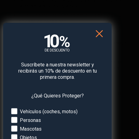
la persona sale o entra de ella.
Tener un botón de SOS para que pueda pulsarlo
en caso de necesidad.
Saber las rutas y recorridos que hace esa
persona y si tiene algún cuidador a su cargo,
comprobar que realiza con el enfermo los paseos
de rigor.
Así pues, la tecnología es una importante aliada para
Suscríbete a nuestra newsletter y
mejorar nuestra calidad de vida; los localizadores
recibirás un 10% de descuento en tu
GPS en personas con Alzheimer contribuyen a
primera compra.
mejorar la seguridad de quienes padecen esta
enfermedad a un coste muy pequeño. Existen
dispositivos con altas prestaciones a precios muy
¿Qué Quieres Proteger?
competitivos.
Devices
Vehículos (coches, motos)
Personas
Mascotas
Objetos