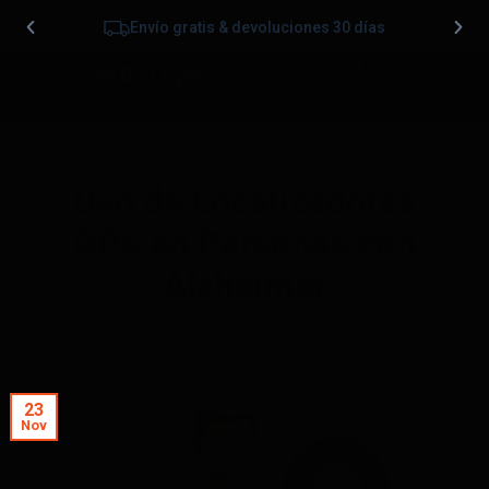
Envío gratis & devoluciones 30 días
0
Uso de Localizadores
GPS en Personas con
Alzheimer
23
Nov