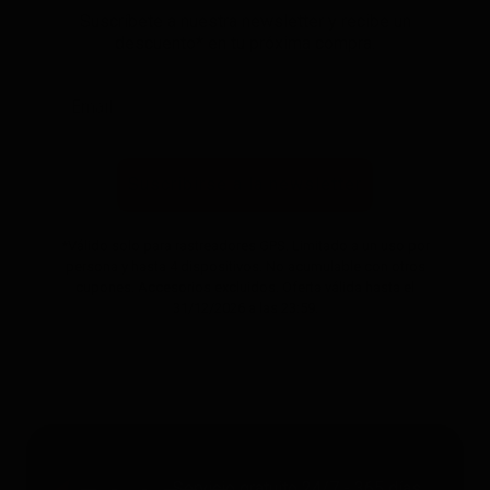
Suscríbete a nuestra newsletter y recibe un
descuento* en tu próxima compra.
Suscribirse a la newsletter
*Válido solo para rastreadores GPS. Limitado a un uso por
persona y hasta 4 dispositivos. No acumulable con otros
cupones. Accesorios excluidos. Oferta válida hasta el
31/12/2026 a las 23:59.
Servicio gratuito 24/7 - 365 días