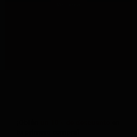
Ver Tienda
¡Obtén
un 10% de descuento
en
tu primera compra!