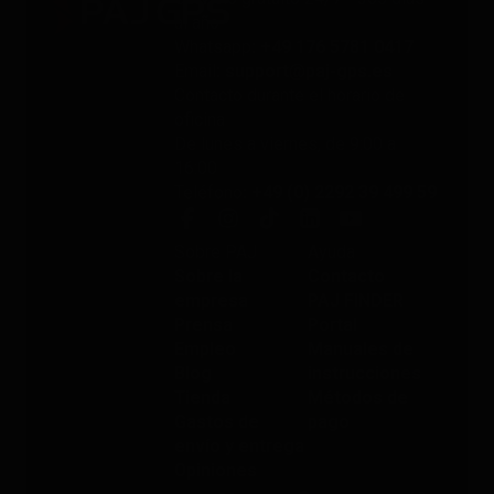
al año
Whatsapp
: +49 176 5781 0417
Email
: support@paj-gps.es
Contacto durante el horario de
oficina
De lunes a viernes, de 9:00 a
16:00
Teléfono
: +49 (0) 2292 39 499 59
Sobre PAJ
Ayuda
Sobre la
Contacto
empresa
PAJ FINDER
Prensa
Portal
Empleo
Manuales de
Blog
instrucciones
Tienda
Métodos de
Gastos de
pago
envío y entrega
Opiniones