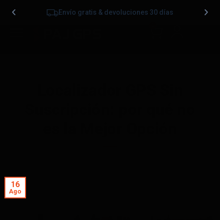
Envío gratis & devoluciones 30 días
0
Localizador GPS Sin
Suscripción: por qué no
es la Mejor Opción
16
Ago