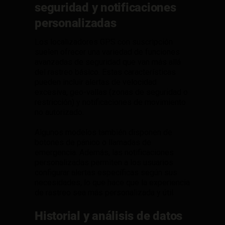
seguridad y notificaciones
personalizadas
Los localizadores GPS con suscripción
suelen ofrecer una variedad de funciones
avanzadas de seguridad que van más allá
del rastreo básico. Estas características
pueden incluir alertas de velocidad
excesiva, geo-vallas (zonas de seguridad o
restricción) y notificaciones de movimiento
no autorizado.
Algunos modelos también disponen de
botones de pánico o llamadas de
emergencia. Además, las notificaciones
personalizadas permiten a los usuarios
configurar alertas específicas según sus
necesidades, lo que hace que la experiencia
de rastreo sea más personalizada y útil.
Historial y análisis de datos