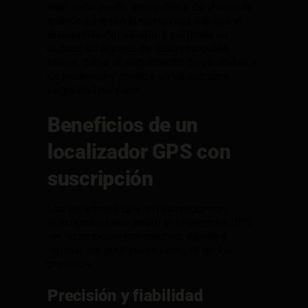
lado, solo puede enviar datos de ubicación
cuando están en la misma red wifi que el
dispositivo del usuario. Esto limita su
utilidad en algunas de sus principales
tareas, como el seguimiento de vehículos o
de personas y objetos en su uso para
seguridad personal.
Beneficios de un
localizador GPS con
suscripción
Los beneficios que un rastreador con
suscripción tiene sobre el localizador GPS
sin suscripción son muchos; vamos a
repasar las principales ventajas de los
primeros.
Precisión y fiabilidad