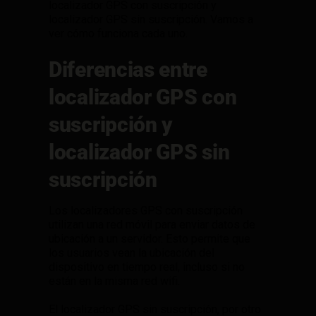
localizador GPS con suscripción y
localizador GPS sin suscripción. Vamos a
ver cómo funciona cada uno.
Diferencias entre
localizador GPS con
suscripción y
localizador GPS sin
suscripción
Los localizadores GPS con suscripción
utilizan una red móvil para enviar datos de
ubicación a un servidor. Esto permite que
los usuarios vean la ubicación del
dispositivo en tiempo real, incluso si no
están en la misma red wifi.
El localizador GPS sin suscripción, por otro