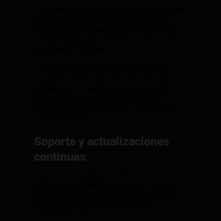
La información es poder, y en un localizador
GPS ¡mucho más! Los rastreadores con
suscripción permiten al usuario acceder al
historial para poder analizar los datos de
los últimos 365 días.
Los localizadores GPS con suscripción
registran y almacenan información sobre la
ubicación y el movimiento a lo largo del
tiempo, lo que resulta muy útil para la
revisión de rutas recorridas y patrones de
comportamiento.
Soporte y actualizaciones
continuas
Optar por un localizador GPS con
suscripción garantiza el acceso a soporte
técnico y beneficiarse de actualizaciones
continuas, cosa que no permite un
localizador GPS sin.