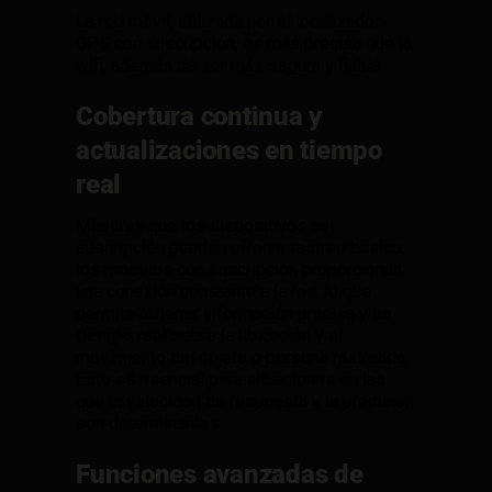
La red móvil, utilizada por el localizador
GPS con suscripción, es más precisa que la
wifi, además de ser más segura y fiable.
Cobertura continua y
actualizaciones en tiempo
real
Mientras que los dispositivos sin
suscripción pueden ofrecer rastreo básico,
los modelos con suscripción proporcionan
una conexión constante a la red, lo que
permite obtener información precisa y
en
tiempo real
sobre la ubicación y el
movimiento del objeto o persona rastreada.
Esto es esencial para situaciones en las
que la velocidad dé respuesta y la precisión
son determinantes.
Funciones avanzadas de