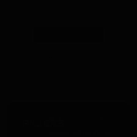
Suscribirse a la newsletter
*Válido solo para rastreadores GPS. Limitado a un uso por
persona y hasta 4 dispositivos. No acumulable con otros
cupones. Accesorios excluidos. Oferta válida hasta el
31/12/2026 a las 23:59.
Servicio gratuito 24/7 - 365 días
al año
Whatsapp
: +49 176 5781 0417