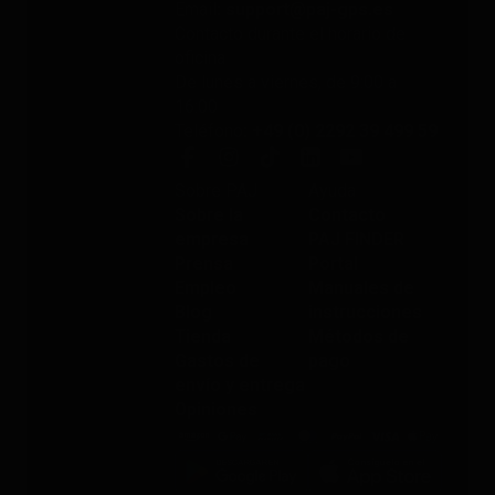
Email
: support@paj-gps.es
Contacto durante el horario de
oficina
De lunes a viernes, de 9:00 a
16:00
Teléfono
: +49 (0) 2292 39 499 59
Sobre PAJ
Ayuda
Sobre la
Contacto
empresa
PAJ FINDER
Prensa
Portal
Empleo
Manuales de
Blog
instrucciones
Tienda
Métodos de
Gastos de
pago
envío y entrega
Opiniones