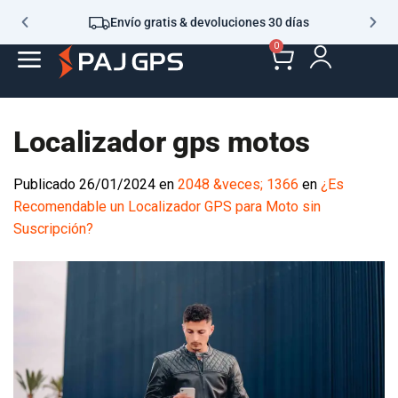
Envío gratis & devoluciones 30 días
0
Localizador gps motos
Publicado
26/01/2024
en
2048 &veces; 1366
en
¿Es
Recomendable un Localizador GPS para Moto sin
Suscripción?