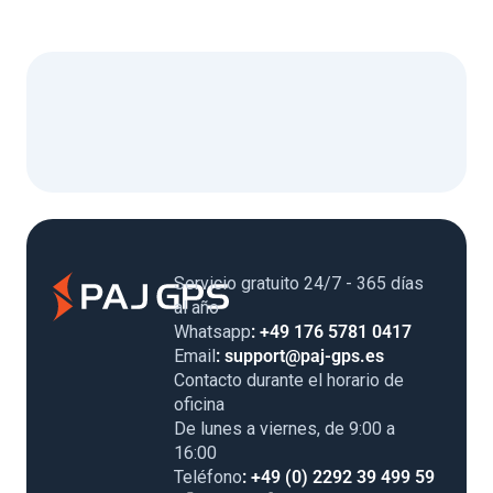
Servicio gratuito 24/7 - 365 días
al año
Whatsapp
: +49 176 5781 0417
Email
: support@paj-gps.es
Contacto durante el horario de
oficina
De lunes a viernes, de 9:00 a
16:00
Teléfono
: +49 (0) 2292 39 499 59