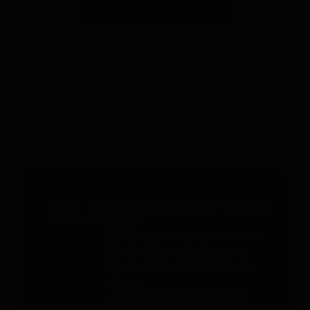
Suscribirse a la newsletter
*Válido solo para rastreadores GPS. Limitado a un uso por
persona y hasta 4 dispositivos. No acumulable con otros
cupones. Accesorios excluidos. Oferta válida hasta el
31/12/2026 a las 23:59.
Servicio gratuito 24/7 - 365 días
al año
Whatsapp
: +49 176 5781 0417
Email
: support@paj-gps.es
Contacto durante el horario de
oficina
De lunes a viernes, de 9:00 a