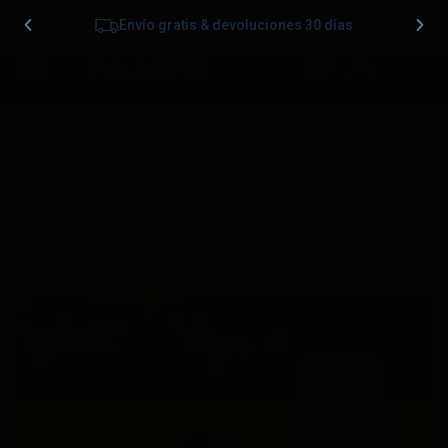
Envío gratis & devoluciones 30 días
0
perro-con-nuevo-pet-finder
Publicado
25/06/2024
en
1024 &veces; 772
en
Localizador de Perros Perdidos: Tranquilidad para los
Propietarios