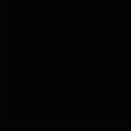
16:00
Teléfono
: +49 (0) 2292 39 499 59
Sobre PAJ
Ayuda
Sobre la
Contacto
empresa
PAJ FINDER
Prensa
Portal
Empleo
Manuales de
Blog
instrucciones
Tienda
Métodos de
Gastos de
pago
envío y entrega
Opiniones
Condiciones Generales de Contratación
Derecho de desistimiento