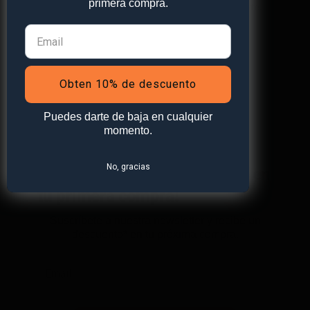
primera compra.
este navegador para la próxima vez que comente.
Obten 10% de descuento
Puedes darte de baja en cualquier
momento.
No, gracias
¡Obtén
un 10% de descuento
en
tu primera compra!
Suscríbete a nuestra newsletter y recibe un
descuento* en tu próxima compra.